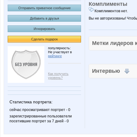
Комплименты
Отправить приватное сообщение
Комплиментов нет.
Вы не авторизованы! Чтоб
Добавить в друзья
Игнорировать
Сделать подарок
Метки лидеров
популярность:
Не участвует в
рейтинге
Интервью
Как получить
уровень?
Статистика портрета:
сейчас просматривают портрет - 0
зарегистрированные пользователи
посетившие портрет за 7 дней - 0